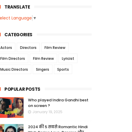
TRANSLATE
elect Language
▼
CATEGORIES
Actors
Directors
Film Review
Film Directors
Film Review
Lyricist
Music Directors
Singers
Sports
POPULAR POSTS
Who played Indira Gandhi best
on screen ?
January 19, 2025
2024 की 5 सबसे Romantic Hindi