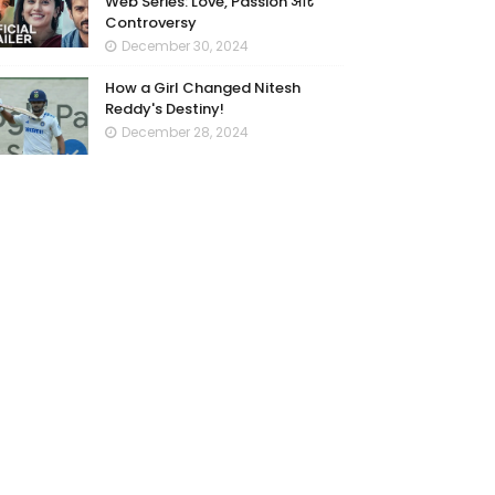
Web Series: Love, Passion और
Controversy
December 30, 2024
How a Girl Changed Nitesh
Reddy's Destiny!
December 28, 2024