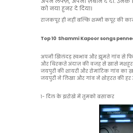
अपने लफ्ज़, अपनी ज़बान दे दी. उनके 
को नया हुनर दे दिया।
राजकपूर ही नहीं बल्कि शम्मी कपूर की का
Top 10 Shammi Kapoor songs penned
अपनी खिलंदड़ स्वभाव और झूमते गांव से फिल्म
और थिरकते अंदाज़ की वजह से खासे मशहूर 
जयपुरी की शायरी और रोमांटिक गांव का ख़ा
जयपुरी ने लिखा और गांव ने शोहरत की हर ऊ
१- दिल के झरोखे में तुमको बसाकर