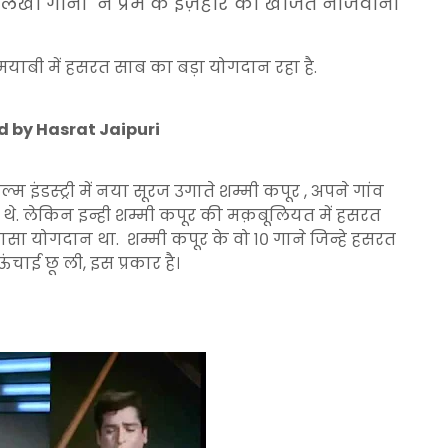
लिखो गानो ने प्रेम के इज़हार को खोजते नौजवानो
मयाबी में हसरत साब का बड़ा योगदान रहा है.
 by Hasrat Jaipuri
 इंडस्ट्री में नया सूरज उगाते शम्मी कपूर , अपने गांव
थे. लेकिन इन्ही शम्मी कपूर की मक़बूलियत में हसरत
सा योगदान था. शम्मी कपूर के वो १० गाने जिन्हे हसरत
ंचाई छू ली, इस प्रकार है।